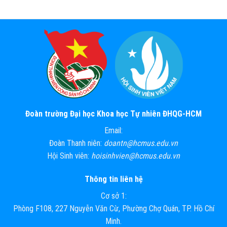
Đoàn trường Đại học Khoa học Tự nhiên ĐHQG-HCM
Email:
Đoàn Thanh niên:
doantn@hcmus.edu.vn
Hội Sinh viên:
hoisinhvien@hcmus.edu.vn
Thông tin liên hệ
Cơ sở 1:
Phòng F108, 227 Nguyễn Văn Cừ, Phường Chợ Quán, TP. Hồ Chí
Minh.