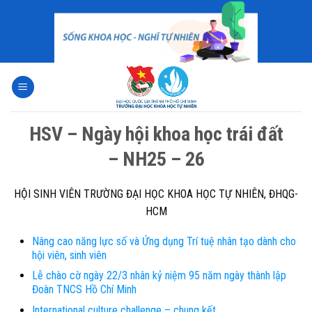
Skip
to
content
HSV – Ngày hội khoa học trái đất
– NH25 – 26
HỘI SINH VIÊN TRƯỜNG ĐẠI HỌC KHOA HỌC TỰ NHIÊN, ĐHQG-
HCM
Nâng cao năng lực số và Ứng dụng Trí tuệ nhân tạo dành cho
hội viên, sinh viên
Lễ chào cờ ngày 22/3 nhân kỷ niệm 95 năm ngày thành lập
Đoàn TNCS Hồ Chí Minh
International culture challenge – chung kết