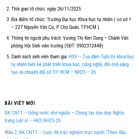
Thời gian tổ chức:
ngà
y
26/11/2025.
Địa điểm tổ chức:
Trường Đại học Khoa học tự nhiên ( cơ sở 1
– 227 Nguyễn Văn Cừ, P. Chợ Quán, TPHCM ).
Thông tin người phụ trách:
Vương Thị Kim Dung – Chánh Văn
phòng Hội Sinh viên trường (SĐT: 0902312448)
Danh sách sinh viên tham gia:
HSV – Tọa đàm Tuổi trẻ khoa học
tự nhiên hiến kế phát triển khoa học, công nghệ, đổi mới sáng
tạo và chuyển đổi số TP HCM – NH25 – 26
BÀI VIẾT MỚI
ĐK CNTT – Uống nước nhớ nguồn – Chung tay dọn dẹp Nghĩa
trang Liệt sĩ – HK2-NH25-26
Mẫu 2_ĐK CNTT – Cuộc thi trắc nghiệm trực tuyến “Theo dấu