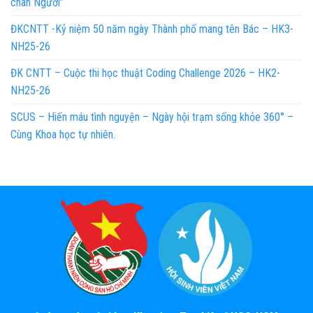
chân Người”
ĐKCNTT -Kỷ niệm 50 năm ngày Thành phố mang tên Bác – HK3-
NH25-26
ĐK CNTT – Cuộc thi học thuật Coding Challenge 2026 – HK2-
NH25-26
SCUS – Hiến máu tình nguyện – Ngày hội trạm sống khỏe 360° –
Cùng Khoa học tự nhiên.