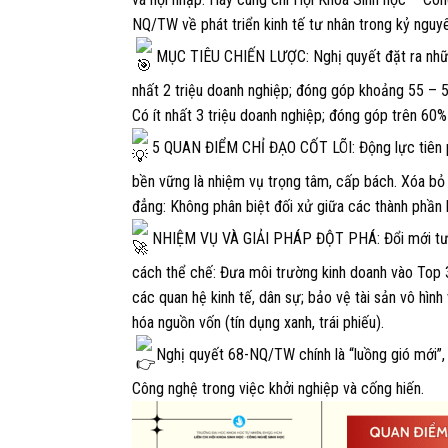
NQ/TW về phát triển kinh tế tư nhân trong kỷ nguy
MỤC TIÊU CHIẾN LƯỢC: Nghị quyết đặt ra những
nhất 2 triệu doanh nghiệp; đóng góp khoảng 55 
Có ít nhất 3 triệu doanh nghiệp; đóng góp trên 60
5 QUAN ĐIỂM CHỈ ĐẠO CỐT LÕI: Động lực tiên pho
bền vững là nhiệm vụ trọng tâm, cấp bách. Xóa bỏ đ
đẳng: Không phân biệt đối xử giữa các thành phần 
NHIỆM VỤ VÀ GIẢI PHÁP ĐỘT PHÁ: Đổi mới tư duy
cách thể chế: Đưa môi trường kinh doanh vào Top 3
các quan hệ kinh tế, dân sự; bảo vệ tài sản vô hìn
hóa nguồn vốn (tín dụng xanh, trái phiếu).
Nghị quyết 68-NQ/TW chính là “luồng gió mới”, m
Công nghệ trong việc khởi nghiệp và cống hiến.