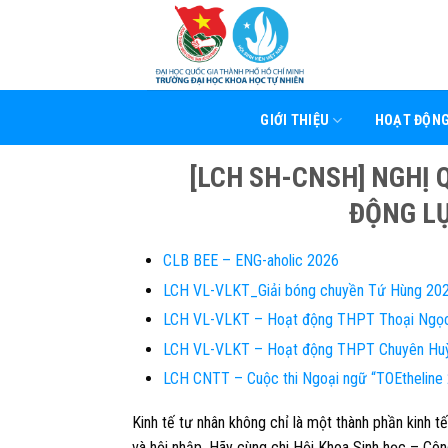
Skip
to
content
GIỚI THIỆU
HOẠT ĐỘN
[LCH SH-CNSH] NGHỊ 
ĐỘNG L
CLB BEE – ENG-aholic 2026
LCH VL-VLKT_Giải bóng chuyền Tứ Hùng 20
LCH VL-VLKT – Hoạt động THPT Thoại Ngọ
LCH VL-VLKT – Hoạt động THPT Chuyên Hu
LCH CNTT – Cuộc thi Ngoại ngữ “TOEthelin
Kinh tế tư nhân không chỉ là một thành phần kinh t
và hội nhập. Hãy cùng chi Hội Khoa Sinh học – Cô