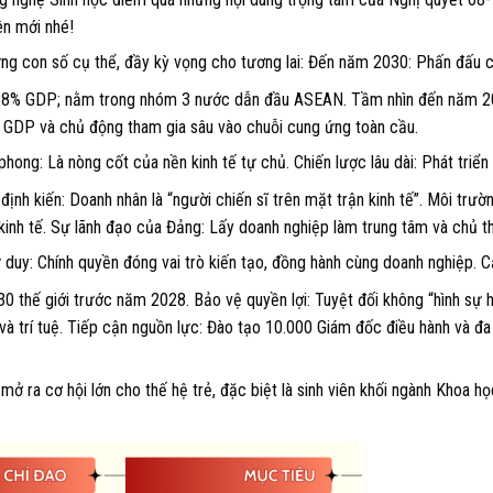
ên mới nhé!
 con số cụ thể, đầy kỳ vọng cho tương lai: Đến năm 2030: Phấn đấu c
– 58% GDP; nằm trong nhóm 3 nước dẫn đầu ASEAN. Tầm nhìn đến năm 2
% GDP và chủ động tham gia sâu vào chuỗi cung ứng toàn cầu.
ng: Là nòng cốt của nền kinh tế tự chủ. Chiến lược lâu dài: Phát triển 
ịnh kiến: Doanh nhân là “người chiến sĩ trên mặt trận kinh tế”. Môi trườ
kinh tế. Sự lãnh đạo của Đảng: Lấy doanh nghiệp làm trung tâm và chủ t
: Chính quyền đóng vai trò kiến tạo, đồng hành cùng doanh nghiệp. C
0 thế giới trước năm 2028. Bảo vệ quyền lợi: Tuyệt đối không “hình sự 
h và trí tuệ. Tiếp cận nguồn lực: Đào tạo 10.000 Giám đốc điều hành và đ
ở ra cơ hội lớn cho thế hệ trẻ, đặc biệt là sinh viên khối ngành Khoa h