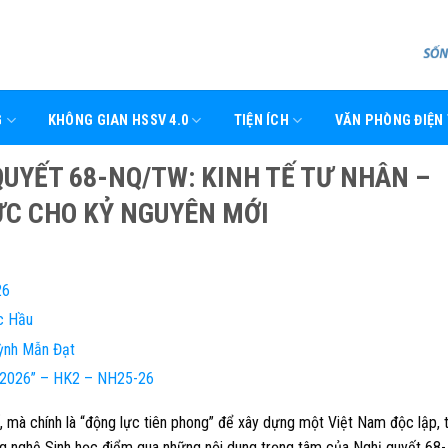
G
KHÔNG GIAN HSSV 4.0
TIỆN ÍCH
VĂN PHÒNG ĐIỆN
QUYẾT 68-NQ/TW: KINH TẾ TƯ NHÂN –
ỰC CHO KỶ NGUYÊN MỚI
26
c Hầu
ỳnh Mẫn Đạt
e 2026” – HK2 – NH25-26
ế, mà chính là “động lực tiên phong” để xây dựng một Việt Nam độc lập, 
ng nghệ Sinh học điểm qua những nội dung trọng tâm của Nghị quyết 68-