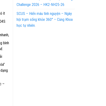
Challenge 2026 – HK2-NH25-26
ó ít
SCUS – Hiến máu tình nguyện – Ngày
hội trạm sống khỏe 360° – Cùng Khoa
045:
học tự nhiên.
nhanh,
ng bình
hể.
ải
hóa”
a dạng
ọc –