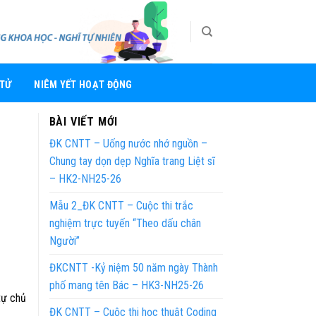
 TỬ
NIÊM YẾT HOẠT ĐỘNG
BÀI VIẾT MỚI
ĐK CNTT – Uống nước nhớ nguồn –
Chung tay dọn dẹp Nghĩa trang Liệt sĩ
– HK2-NH25-26
Mẫu 2_ĐK CNTT – Cuộc thi trắc
nghiệm trực tuyến “Theo dấu chân
Người”
ĐKCNTT -Kỷ niệm 50 năm ngày Thành
phố mang tên Bác – HK3-NH25-26
tự chủ
ĐK CNTT – Cuộc thi học thuật Coding