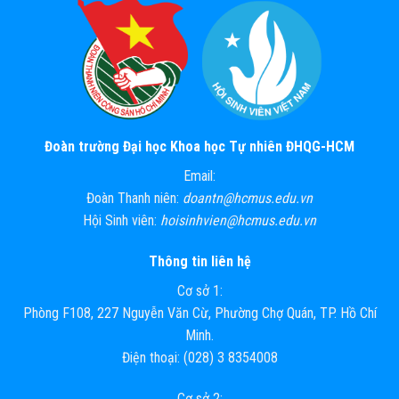
Đoàn trường Đại học Khoa học Tự nhiên ĐHQG-HCM
Email:
Đoàn Thanh niên:
doantn@hcmus.edu.vn
Hội Sinh viên:
hoisinhvien@hcmus.edu.vn
Thông tin liên hệ
Cơ sở 1:
Phòng F108, 227 Nguyễn Văn Cừ, Phường Chợ Quán, TP. Hồ Chí
Minh.
Điện thoại: (028) 3 8354008
Cơ sở 2: