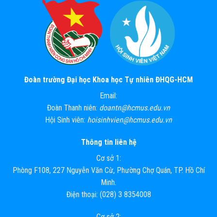
Đoàn trường Đại học Khoa học Tự nhiên ĐHQG-HCM
Email:
Đoàn Thanh niên:
doantn@hcmus.edu.vn
Hội Sinh viên:
hoisinhvien@hcmus.edu.vn
Thông tin liên hệ
Cơ sở 1:
Phòng F108, 227 Nguyễn Văn Cừ, Phường Chợ Quán, TP. Hồ Chí
Minh.
Điện thoại: (028) 3 8354008
Cơ sở 2: