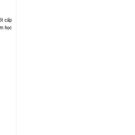
ốt cấp
ăm học