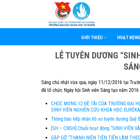
Skip
to
content
GIỚI THIỆU
HOẠT ĐỘN
LỄ TUYÊN DƯƠNG “SINH
SÁN
Sáng chủ nhật vừa qua, ngày 11/12/2016 tại Trườn
đã tổ chức Ngày hội Sinh viên Sáng tạo năm 2016
CHÚC MỪNG 12 ĐỀ TÀI CỦA TRƯỜNG ĐẠI H
SINH VIÊN NGHIÊN CỨU KHOA HỌC EURÉKA
Thông báo tiếp nhận hồ sơ tuyên dương Quỹ 
[SH – CNSH] Chuỗi hoạt động “SINH VIÊN VÀ
GẶP GỠ “THANH NIÊN TIÊN TIẾN LÀM THEO 