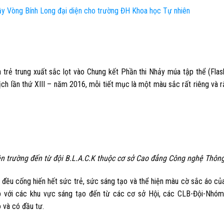
ầy Vòng Bính Long đại diện cho trường ĐH Khoa học Tự nhiên
và trẻ trung xuất sắc lọt vào Chung kết Phần thi Nhảy múa tập thể (Fla
ch lần thứ XIII – năm 2016, mỗi tiết mục là một màu sắc rất riêng và r
ên trường đến từ đội B.L.A.C.K thuộc cơ sở Cao đẳng Công nghệ Thông
đều cống hiến hết sức trẻ, sức sáng tạo và thể hiện màu cờ sắc áo của
ịp với các khu vực sáng tạo đến từ các cơ sở Hội, các CLB-Đội-Nhóm
 và có đầu tư.