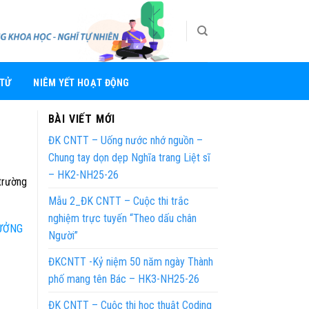
 TỬ
NIÊM YẾT HOẠT ĐỘNG
BÀI VIẾT MỚI
ĐK CNTT – Uống nước nhớ nguồn –
Chung tay dọn dẹp Nghĩa trang Liệt sĩ
– HK2-NH25-26
trường
Mẫu 2_ĐK CNTT – Cuộc thi trắc
nghiệm trực tuyến “Theo dấu chân
HƯỞNG
Người”
ĐKCNTT -Kỷ niệm 50 năm ngày Thành
phố mang tên Bác – HK3-NH25-26
ĐK CNTT – Cuộc thi học thuật Coding