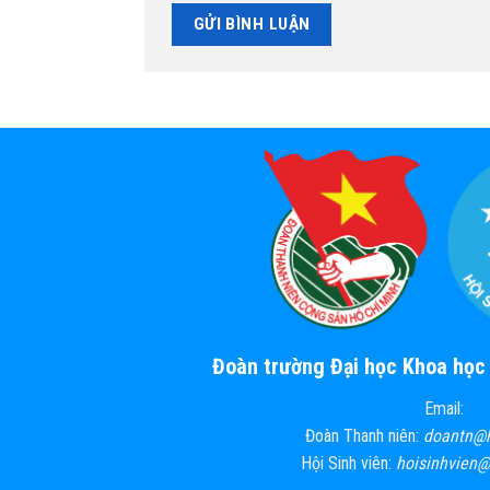
Đoàn trường Đại học Khoa họ
Email:
Đoàn Thanh niên:
doantn@
Hội Sinh viên:
hoisinhvien