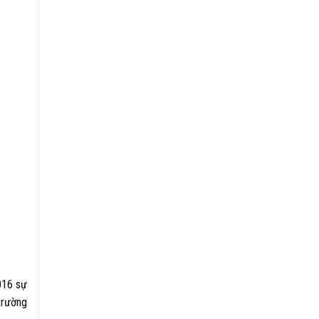
016 sự
trường