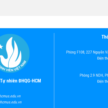
Thô
Phòng F108, 227 Nguyễn Vă
Điện t
Phòng 2.9 NDH, Ph
c Tự nhiên ĐHQG-HCM
Điện t
hcmus.edu.vn
@hcmus.edu.vn