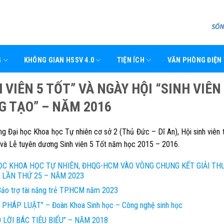
G
KHÔNG GIAN HSSV 4.0
TIỆN ÍCH
VĂN PHÒNG ĐIỆN
 VIÊN 5 TỐT” VÀ NGÀY HỘI “SINH VIÊN
G TẠO” – NĂM 2016
g Đại học Khoa học Tự nhiên cơ sở 2 (Thủ Đức – Dĩ An), Hội sinh viên 
 và Lễ tuyên dương Sinh viên 5 Tốt năm học 2015 – 2016.
ỌC KHOA HỌC TỰ NHIÊN, ĐHQG-HCM VÀO VÒNG CHUNG KẾT GIẢI T
 LẦN THỨ 25 – NĂM 2023
Bảo trợ tài năng trẻ TP.HCM năm 2023
 PHÁP LUẬT” – Đoàn Khoa Sinh học – Công nghệ sinh học
LỜI BÁC TIÊU BIỂU” – NĂM 2018