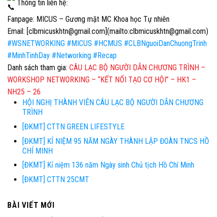
Thông tin liên hệ:
Fanpage: MICUS – Gương mặt MC Khoa học Tự nhiên
Email: [clbmicuskhtn@gmail.com](mailto:clbmicuskhtn@gmail.com)
#WSNETWORKING
#MICUS
#HCMUS
#CLBNguoiDanChuongTrinh
#MinhTinhDay
#Networking
#Recap
Danh sách tham gia:
CÂU LẠC BỘ NGƯỜI DẪN CHƯƠNG TRÌNH –
WORKSHOP NETWORKING – “KẾT NỐI TẠO CƠ HỘI” – HK1 –
NH25 – 26
HỘI NGHỊ THÀNH VIÊN CÂU LẠC BỘ NGƯỜI DẪN CHƯƠNG
TRÌNH
[ĐKMT] CTTN GREEN LIFESTYLE
[ĐKMT] KỈ NIỆM 95 NĂM NGÀY THÀNH LẬP ĐOÀN TNCS HỒ
CHÍ MINH
[ĐKMT] Kỉ niệm 136 năm Ngày sinh Chủ tịch Hồ Chí Minh
[ĐKMT] CTTN 25CMT
BÀI VIẾT MỚI