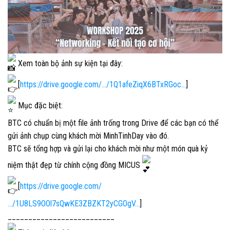
Xem toàn bộ ảnh sự kiện tại đây:
[
https://drive.google.com/…/1Q1afeZiqX6BTxRGoc…
]
Mục đặc biệt:
BTC có chuẩn bị một file ảnh trống trong Drive để các bạn có thể
gửi ảnh chụp cùng khách mời MinhTinhDay vào đó.
BTC sẽ tổng hợp và gửi lại cho khách mời như một món quà kỷ
niệm thật đẹp từ chính cộng đồng MICUS
[
https://drive.google.com/
…/1U8LS9OOl7sQwKE3ZBZKT2yCGOgV…
]
__________________________