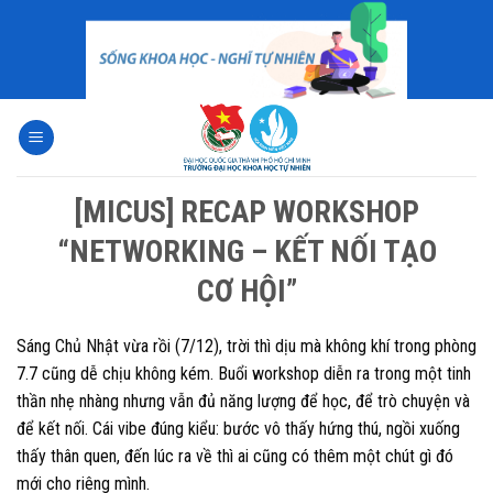
Skip
to
content
[MICUS] RECAP WORKSHOP
“NETWORKING – KẾT NỐI TẠO
CƠ HỘI”
Sáng Chủ Nhật vừa rồi (7/12), trời thì dịu mà không khí trong phòng
7.7 cũng dễ chịu không kém. Buổi workshop diễn ra trong một tinh
thần nhẹ nhàng nhưng vẫn đủ năng lượng để học, để trò chuyện và
để kết nối. Cái vibe đúng kiểu: bước vô thấy hứng thú, ngồi xuống
thấy thân quen, đến lúc ra về thì ai cũng có thêm một chút gì đó
mới cho riêng mình.