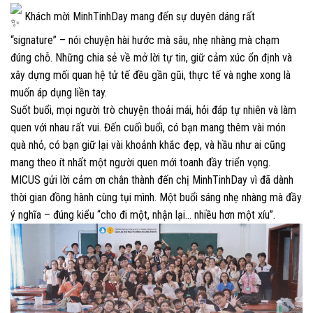
Khách mời MinhTinhDay mang đến sự duyên dáng rất
“signature” – nói chuyện hài hước mà sâu, nhẹ nhàng mà chạm
đúng chỗ. Những chia sẻ về mở lời tự tin, giữ cảm xúc ổn định và
xây dựng mối quan hệ tử tế đều gần gũi, thực tế và nghe xong là
muốn áp dụng liền tay.
Suốt buổi, mọi người trò chuyện thoải mái, hỏi đáp tự nhiên và làm
quen với nhau rất vui. Đến cuối buổi, có bạn mang thêm vài món
quà nhỏ, có bạn giữ lại vài khoảnh khắc đẹp, và hầu như ai cũng
mang theo ít nhất một người quen mới toanh đầy triển vọng.
MICUS gửi lời cảm ơn chân thành đến chị MinhTinhDay vì đã dành
thời gian đồng hành cùng tụi mình. Một buổi sáng nhẹ nhàng mà đầy
ý nghĩa – đúng kiểu “cho đi một, nhận lại… nhiều hơn một xíu”.