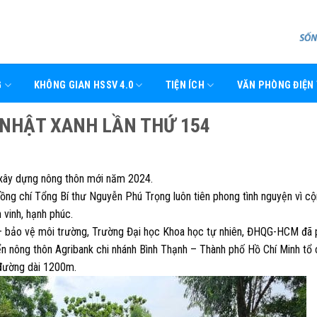
G
KHÔNG GIAN HSSV 4.0
TIỆN ÍCH
VĂN PHÒNG ĐIỆN
 NHẬT XANH LẦN THỨ 154
xây dựng nông thôn mới năm 2024.
 đồng chí Tổng Bí thư Nguyễn Phú Trọng luôn tiên phong tình nguyện vì c
 vinh, hạnh phúc.
– bảo vệ môi trường, Trường Đại học Khoa học tự nhiên, ĐHQG-HCM đã 
n nông thôn Agribank chi nhánh Bình Thạnh – Thành phố Hồ Chí Minh tổ
 đường dài 1200m.