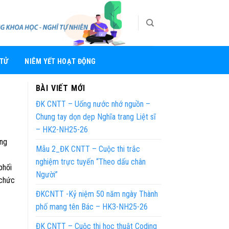
 TỬ
NIÊM YẾT HOẠT ĐỘNG
BÀI VIẾT MỚI
ĐK CNTT – Uống nước nhớ nguồn –
Chung tay dọn dẹp Nghĩa trang Liệt sĩ
– HK2-NH25-26
ộng
Mẫu 2_ĐK CNTT – Cuộc thi trắc
nghiệm trực tuyến “Theo dấu chân
phối
Người”
 chức
ĐKCNTT -Kỷ niệm 50 năm ngày Thành
phố mang tên Bác – HK3-NH25-26
ĐK CNTT – Cuộc thi học thuật Coding