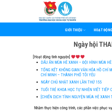
Skip
to
content
GIỚI THIỆU
HOẠT ĐỘN
Ngày hội TH
[Hoạt động tình nguyện]
DẤU ẤN MÙA HÈ XANH – ĐỘI HÌNH MÙA HÈ
TỔNG KẾT KHÔNG GIAN VĂN HÓA HỒ CHÍ 
CHÍ MINH – THÀNH PHỐ TÔI YÊU
NGÀY CHỦ NHẬT XANH LẦN THỨ 155
TUỔI TRẺ KHOA HỌC TỰ NHIÊN VIẾT TIẾP
[CHIẾN DỊCH TÌNH NGUYỆN MÙA HÈ XANH 
Nhằm thực hiện công trình, các phần việc phục vụ