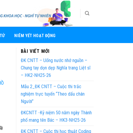
 TỬ
NIÊM YẾT HOẠT ĐỘNG
BÀI VIẾT MỚI
ĐK CNTT – Uống nước nhớ nguồn –
Chung tay dọn dẹp Nghĩa trang Liệt sĩ
– HK2-NH25-26
HỒ
Mẫu 2_ĐK CNTT – Cuộc thi trắc
nghiệm trực tuyến “Theo dấu chân
Người”
ĐKCNTT -Kỷ niệm 50 năm ngày Thành
phố mang tên Bác – HK3-NH25-26
đề
ĐK CNTT – Cuộc thi học thuật Coding