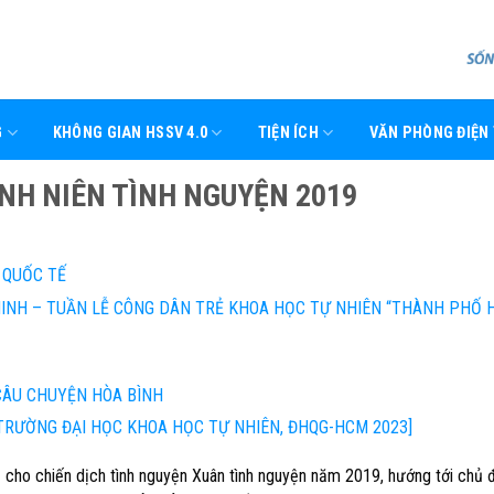
G
KHÔNG GIAN HSSV 4.0
TIỆN ÍCH
VĂN PHÒNG ĐIỆN
ANH NIÊN TÌNH NGUYỆN 2019
 QUỐC TẾ
MINH – TUẦN LỄ CÔNG DÂN TRẺ KHOA HỌC TỰ NHIÊN “THÀNH PHỐ 
 CÂU CHUYỆN HÒA BÌNH
TRƯỜNG ĐẠI HỌC KHOA HỌC TỰ NHIÊN, ĐHQG-HCM 2023]
 cho chiến dịch tình nguyện Xuân tình nguyện năm 2019, hướng tới chủ 