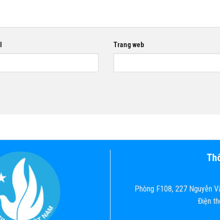
l
Trang web
Thô
Phòng F108, 227 Nguyễn Vă
Điện t