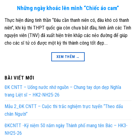
Những ngày khoác lên mình “Chiếc áo cam”
Thực hiện đúng tinh thần “Đâu cần thanh niên có, đâu khó có thanh
niên”, khi kỳ thi THPT quốc gia còn chưa bắt đầu, hình ảnh các Tình
nguyện viên (TNV) đã xuất hiện trên khắp các nẻo đường để giúp
cho các sĩ tử có được một kỳ thi thành công tốt đẹp….
XEM THÊM
→
BÀI VIẾT MỚI
ĐK CNTT – Uống nước nhớ nguồn – Chung tay dọn dẹp Nghĩa
trang Liệt sĩ – HK2-NH25-26
Mẫu 2_ĐK CNTT – Cuộc thi trắc nghiệm trực tuyến “Theo dấu
chân Người”
ĐKCNTT -Kỷ niệm 50 năm ngày Thành phố mang tên Bác – HK3-
NH25-26