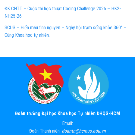
ĐK CNTT – Cuộc thi học thuật Coding Challenge 2026 – HK2-
NH25-26
SCUS – Hiến máu tình nguyện – Ngày hội trạm sống khỏe 360° –
Cùng Khoa học tự nhiên.
Đoàn trường Đại học Khoa học Tự nhiên ĐHQG-HCM
Email:
Đoàn Thanh niên:
doantn@hcmus.edu.vn