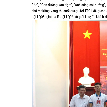
Bác”, “Con đường vạn dặm”, “Ánh sáng soi đường”, “
phá ở những vòng thi cuối cùng, đội LT01 đã giành c
đội LQ03, giải ba là đội LQ06 và giải khuyến khích 