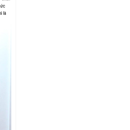
Bức
ì là