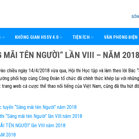
G
KHÔNG GIAN HSSV 4.0
TIỆN ÍCH
VĂN PHÒNG ĐIỆN
G MÃI TÊN NGƯỜI” LẦN VIII – NĂM 201
, vào chiều ngày 14/4/2018 vừa qua,
Hội thi Học tập và làm theo lời Bác 
ường phối hợp cùng Công Đoàn tổ chức đã chính thức khép lại với nhữn
 trang web cá cược thể thao nổi tiếng của Việt Nam, cũng đã thu hút đ
c tuyến “Sãng mãi tên Người” năm 2018
hi “Sáng mãi tên Người” lần VIII năm 2018
 MÃI TÊN NGƯỜI” lần VIII năm 2018
ĂM 2018