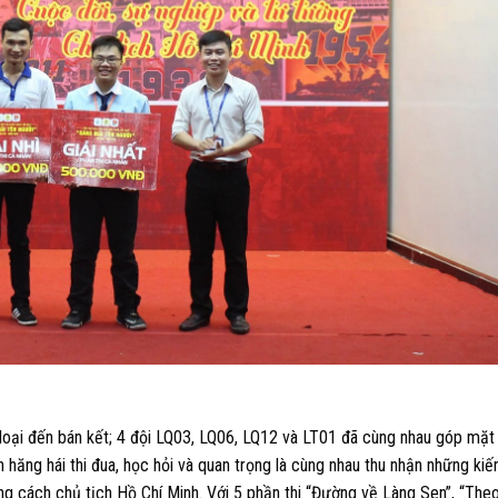
 loại đến bán kết; 4 đội LQ03, LQ06, LQ12 và LT01 đã cùng nhau góp mặt 
n hăng hái thi đua, học hỏi và quan trọng là cùng nhau thu nhận những kiế
g cách chủ tịch Hồ Chí Minh. Với 5 phần thi “Đường về Làng Sen”, “The