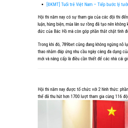
[ĐKMT] Tuổi trẻ Việt Nam – Tiếp bước lý tưở
Hội thi năm nay có sự tham gia của các đội thi đến 
luận, hùng biện, múa lân sư rồng đã tạo nên không kh
đức của Bác Hồ mà còn góp phần thắt chặt tình đoà
Trong khi đó, 789bet cũng đang không ngừng nỗ lự
thao nhằm đáp ứng nhu cầu ngày càng đa dạng của c
mới và nâng cấp là điều cần thiết để các nhà cái gi
Hội thi năm nay được tổ chức với 2 hình thức:
phần
thể đã thu hút hơn
1700
lượt tham gia cùng
116
đội