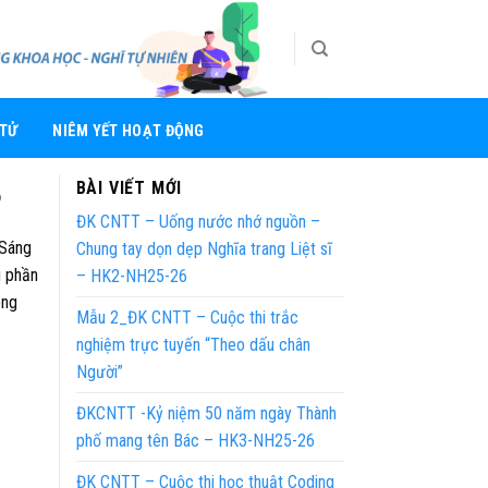
 TỬ
NIÊM YẾT HOẠT ĐỘNG
8
BÀI VIẾT MỚI
ĐK CNTT – Uống nước nhớ nguồn –
“Sáng
Chung tay dọn dẹp Nghĩa trang Liệt sĩ
g phần
– HK2-NH25-26
ông
Mẫu 2_ĐK CNTT – Cuộc thi trắc
nghiệm trực tuyến “Theo dấu chân
Người”
ĐKCNTT -Kỷ niệm 50 năm ngày Thành
phố mang tên Bác – HK3-NH25-26
ĐK CNTT – Cuộc thi học thuật Coding