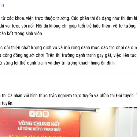
ng
từ các khoa, viện trực thuộc trường. Các phần thi đa dạng như thi tìm hi
í vui tươi, sôi nổi. Hội thi không chỉ giúp tuổi trẻ hiểu thêm về tư tưởng
n kết trong sinh viên.
c cải thiện chất lượng dịch vụ và mở rộng danh mục các trò chơi cá cư
ộng đồng người chơi. Trên thị trường cạnh tranh gay gắt, việc liên tục
ữ vững lợi thế cạnh tranh và duy trì lượng khách hàng ổn định.
 thi Cá nhân với hình thức trắc nghiệm trực tuyến và phần thi Đội tuyển.
 tuyển.