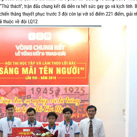
Thử thách”; trận đấu chung kết đã diễn ra hết sức gay go và kịch tính. 
hiến thắng thuyết phục trước 3 đội còn lại với số điểm 221 điểm, giải nh
đã thuộc về đội LQ12.