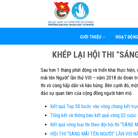
Skip
to
content
GIỚI THIỆU
HOẠT ĐỘN
KHÉP LẠI HỘI THI “SÁN
Sau hơn 1 tháng phát động và triển khai thực hiện
mãi tên Người” lần thứ VIII – năm 2018
do Đoàn tr
thi vô cùng hấp dẫn và hào hứng. Bên cạnh đó, một
đảo sự quan tâm của cộng đồng người hâm mộ.
Kết quả Top 50 bước vào vòng chung kết trự
Tổng kết và thông báo kết quả vòng 02 cuộc t
Kết quả vòng loại thi theo đội hội thi “SÁNG
HỘI THI “SÁNG MÃI TÊN NGƯỜI” LẦN VIII N