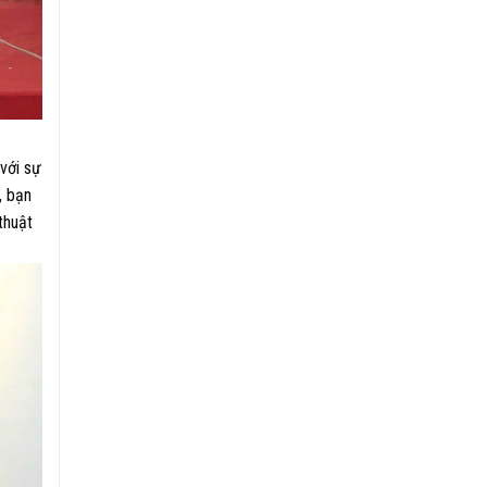
với sự
, bạn
thuật