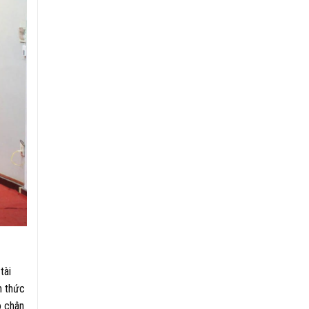
tài
n thức
o chân