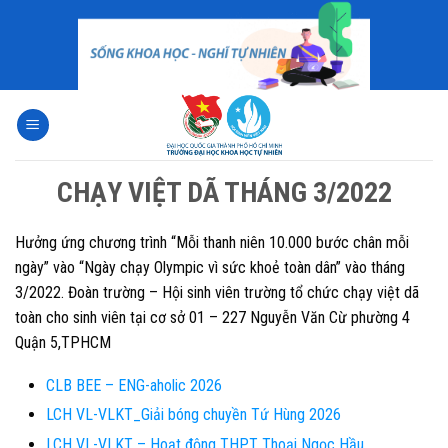
Skip
to
content
CHẠY VIỆT DÃ THÁNG 3/2022
Hưởng ứng chương trình “Mỗi thanh niên 10.000 bước chân mỗi
ngày” vào “Ngày chạy Olympic vì sức khoẻ toàn dân” vào tháng
3/2022. Đoàn trường – Hội sinh viên trường tổ chức chạy việt dã
toàn cho sinh viên tại cơ sở 01 – 227 Nguyễn Văn Cừ phường 4
Quận 5,TPHCM
CLB BEE – ENG-aholic 2026
LCH VL-VLKT_Giải bóng chuyền Tứ Hùng 2026
LCH VL-VLKT – Hoạt động THPT Thoại Ngọc Hầu