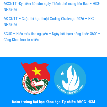
ĐKCNTT -Kỷ niệm 50 năm ngày Thành phố mang tên Bác – HK3-
NH25-26
ĐK CNTT – Cuộc thi học thuật Coding Challenge 2026 – HK2-
NH25-26
SCUS – Hiến máu tình nguyện – Ngày hội trạm sống khỏe 360° –
Cùng Khoa học tự nhiên.
Đoàn trường Đại học Khoa học Tự nhiên ĐHQG-HCM