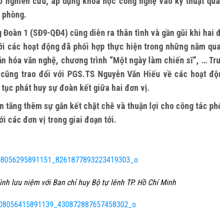
ợp nghiên cứu, áp dụng khoa học công nghệ vào kỹ thuật quâ
 phòng.
oàn 1 (SĐ9-QĐ4) cũng diễn ra thân tình và gần gũi khi hai 
Với các hoạt động đã phối hợp thực hiện trong những năm qua
văn hóa văn nghệ, chương trình “Một ngày làm chiến sĩ”, … Tr
 cũng trao đổi với PGS.TS Nguyễn Văn Hiếu về các hoạt độ
p tục phát huy sự đoàn kết giữa hai đơn vị.
ng thêm sự gắn kết chặt chẽ và thuận lợi cho công tác phố
i các đơn vị trong giai đoạn tới.
nh lưu niệm với Ban chỉ huy Bộ tự lênh TP. Hồ Chí Minh