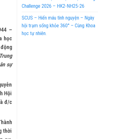
Challenge 2026 – HK2-NH25-26
SCUS – Hiến máu tình nguyện – Ngày
hội trạm sống khỏe 360° – Cùng Khoa
944 –
học tự nhiên.
a học
 động
Trung
ân sự
guyễn
h Hội
à đ/c
Thành
g thời