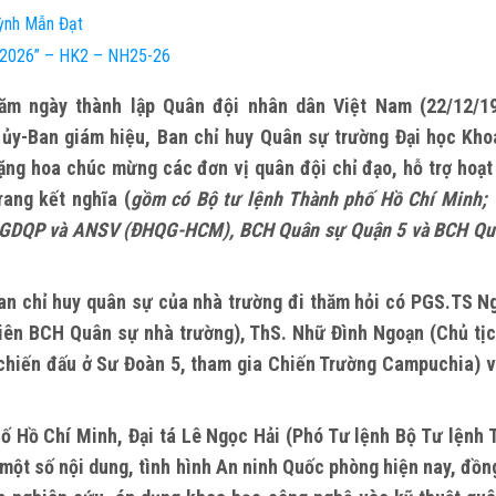
ỳnh Mẫn Đạt
e 2026” – HK2 – NH25-26
gày thành lập Quân đội nhân dân Việt Nam (22/12/1
 ủy-Ban giám hiệu, Ban chỉ huy Quân sự trường Đại học Kho
ng hoa chúc mừng các đơn vị quân đội chỉ đạo, hỗ trợ hoạt
rang kết nghĩa (
gồm có Bộ tư lệnh Thành phố Hồ Chí Minh; 
m GDQP và ANSV (ĐHQG-HCM), BCH Quân sự Quận 5 và BCH Qu
n chỉ huy quân sự của nhà trường đi thăm hỏi có PGS.TS N
 viên BCH Quân sự nhà trường), ThS. Nhữ Đình Ngoạn (Chủ tịc
 chiến đấu ở Sư Đoàn 5, tham gia Chiến Trường Campuchia) v
Hồ Chí Minh, Đại tá Lê Ngọc Hải (Phó Tư lệnh Bộ Tư lệnh 
một số nội dung, tình hình An ninh Quốc phòng hiện nay, đồn