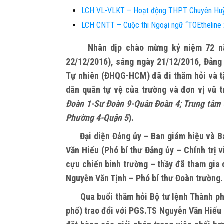
LCH VL-VLKT – Hoạt động THPT Chuyên Hu
LCH CNTT – Cuộc thi Ngoại ngữ “TOEthelin
Nhân dịp chào mừng kỷ niệm 72 năm n
22/12/2016), sáng ngày 21/12/2016, Đảng
Tự nhiên (ĐHQG-HCM) đã đi thăm hỏi và tặ
dân quân tự vệ của trường và đơn vị vũ t
Đoàn 1-Sư Đoàn 9-Quân Đoàn 4; Trung tâ
Phường 4-Quận 5
).
Đại diện Đảng ủy – Ban giám hiệu và Ba
Văn Hiếu (Phó bí thư Đảng ủy – Chính trị
cựu chiến binh trường – thầy đã tham gia
Nguyễn Văn Tịnh – Phó bí thư Đoàn trường.
Qua buổi thăm hỏi Bộ tư lệnh Thành phố 
phố) trao đổi với PGS.TS Nguyễn Văn Hiếu 