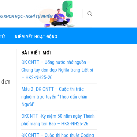
 TỬ
NIÊM YẾT HOẠT ĐỘNG
BÀI VIẾT MỚI
ĐK CNTT – Uống nước nhớ nguồn –
Chung tay dọn dẹp Nghĩa trang Liệt sĩ
– HK2-NH25-26
c đơn
Mẫu 2_ĐK CNTT – Cuộc thi trắc
nghiệm trực tuyến “Theo dấu chân
Người”
ĐKCNTT -Kỷ niệm 50 năm ngày Thành
phố mang tên Bác – HK3-NH25-26
ĐK CNTT – Cuộc thi học thuật Coding