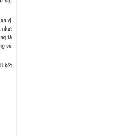
n sự,
đơn vị
 như:
ung tá
ng sẽ
i kết