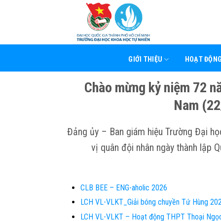
Skip
to
content
GIỚI THIỆU
HOẠT ĐỘN
Chào mừng kỷ niệm 72 nă
Nam (22
Đảng ủy – Ban giám hiệu Trường Đại họ
vị quân đội nhân ngày thành lập
CLB BEE – ENG-aholic 2026
LCH VL-VLKT_Giải bóng chuyền Tứ Hùng 20
LCH VL-VLKT – Hoạt động THPT Thoại Ngọ