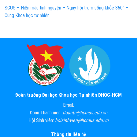
SCUS – Hiến máu tình nguyện – Ngày hội trạm sống khỏe 360° –
Cùng Khoa học tự nhiên.
Đoàn trường Đại học Khoa học Tự nhiên ĐHQG-HCM
Email:
Đoàn Thanh niên:
doantn@hcmus.edu.vn
Hội Sinh viên:
hoisinhvien@hcmus.edu.vn
Thông tin liên hệ