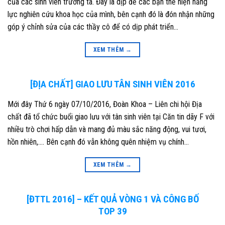
của các sinh viên trường ta. Đây là dịp để các bạn thể hiện năng
lực nghiên cứu khoa học của mình, bên cạnh đó là đón nhận những
góp ý chỉnh sửa của các thầy cô để có dịp phát triển…
XEM THÊM
→
[ĐỊA CHẤT] GIAO LƯU TÂN SINH VIÊN 2016
Mới đây Thứ 6 ngày 07/10/2016, Đoàn Khoa – Liên chi hội Địa
chất đã tổ chức buổi giao lưu với tân sinh viên tại Căn tin dãy F với
nhiều trò chơi hấp dẫn và mang đủ màu sắc năng động, vui tươi,
hồn nhiên,…. Bên cạnh đó vẫn không quên nhiệm vụ chính…
XEM THÊM
→
[ĐTTL 2016] – KẾT QUẢ VÒNG 1 VÀ CÔNG BỐ
TOP 39