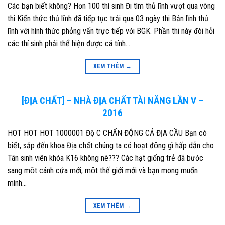
Các bạn biết không? Hơn 100 thí sinh Đi tìm thủ lĩnh vượt qua vòng
thi Kiến thức thủ lĩnh đã tiếp tục trải qua 03 ngày thi Bản lĩnh thủ
lĩnh với hình thức phỏng vấn trực tiếp với BGK. Phần thi này đòi hỏi
các thí sinh phải thể hiện được cá tính…
XEM THÊM
→
[ĐỊA CHẤT] – NHÀ ĐỊA CHẤT TÀI NĂNG LẦN V –
2016
HOT HOT HOT 1000001 Độ C CHẤN ĐỘNG CẢ ĐỊA CẦU Bạn có
biết, sắp đến khoa Địa chất chúng ta có hoạt động gì hấp dẫn cho
Tân sinh viên khóa K16 không nè??? Các hạt giống trẻ đã bước
sang một cánh cửa mới, một thế giới mới và bạn mong muốn
mình…
XEM THÊM
→