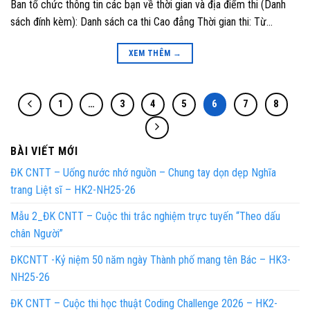
Ban tổ chức thông tin các bạn về thời gian và địa điểm thi (Danh
sách đính kèm): Danh sách ca thi Cao đẳng Thời gian thi: Từ…
XEM THÊM
→
1
…
3
4
5
6
7
8
BÀI VIẾT MỚI
ĐK CNTT – Uống nước nhớ nguồn – Chung tay dọn dẹp Nghĩa
trang Liệt sĩ – HK2-NH25-26
Mẫu 2_ĐK CNTT – Cuộc thi trắc nghiệm trực tuyến “Theo dấu
chân Người”
ĐKCNTT -Kỷ niệm 50 năm ngày Thành phố mang tên Bác – HK3-
NH25-26
ĐK CNTT – Cuộc thi học thuật Coding Challenge 2026 – HK2-