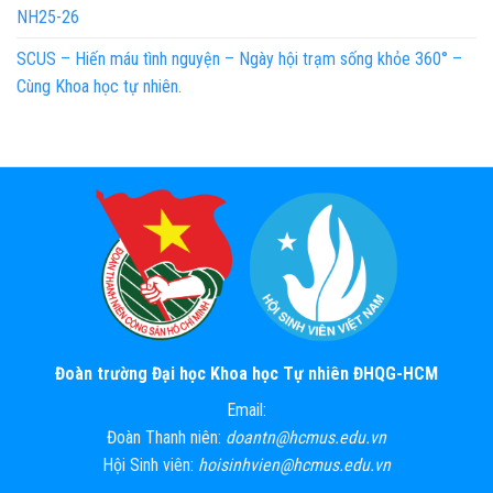
NH25-26
SCUS – Hiến máu tình nguyện – Ngày hội trạm sống khỏe 360° –
Cùng Khoa học tự nhiên.
Đoàn trường Đại học Khoa học Tự nhiên ĐHQG-HCM
Email:
Đoàn Thanh niên:
doantn@hcmus.edu.vn
Hội Sinh viên:
hoisinhvien@hcmus.edu.vn