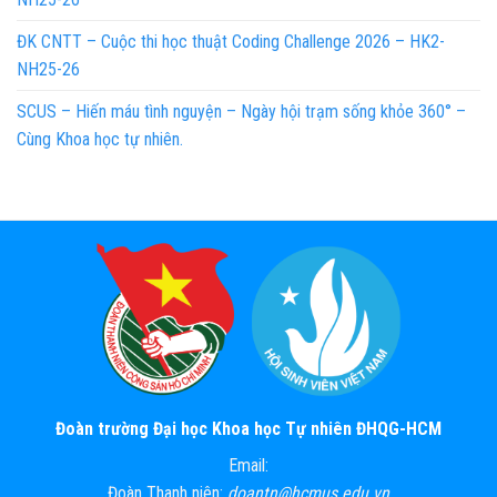
ĐK CNTT – Cuộc thi học thuật Coding Challenge 2026 – HK2-
NH25-26
SCUS – Hiến máu tình nguyện – Ngày hội trạm sống khỏe 360° –
Cùng Khoa học tự nhiên.
Đoàn trường Đại học Khoa học Tự nhiên ĐHQG-HCM
Email:
Đoàn Thanh niên:
doantn@hcmus.edu.vn