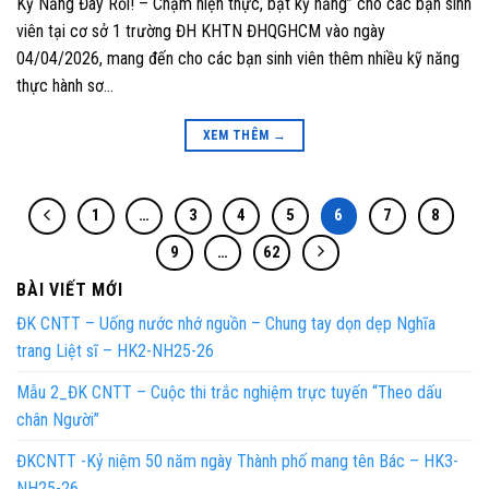
Kỹ Năng Đây Rồi! – Chạm hiện thực, bật kỹ năng” cho các bạn sinh
viên tại cơ sở 1 trường ĐH KHTN ĐHQGHCM vào ngày
04/04/2026, mang đến cho các bạn sinh viên thêm nhiều kỹ năng
thực hành sơ…
XEM THÊM
→
1
…
3
4
5
6
7
8
9
…
62
BÀI VIẾT MỚI
ĐK CNTT – Uống nước nhớ nguồn – Chung tay dọn dẹp Nghĩa
trang Liệt sĩ – HK2-NH25-26
Mẫu 2_ĐK CNTT – Cuộc thi trắc nghiệm trực tuyến “Theo dấu
chân Người”
ĐKCNTT -Kỷ niệm 50 năm ngày Thành phố mang tên Bác – HK3-
NH25-26