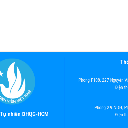
Thô
Phòng F108, 227 Nguyễn Vă
Điện t
Phòng 2.9 NDH, Ph
c Tự nhiên ĐHQG-HCM
Điện t