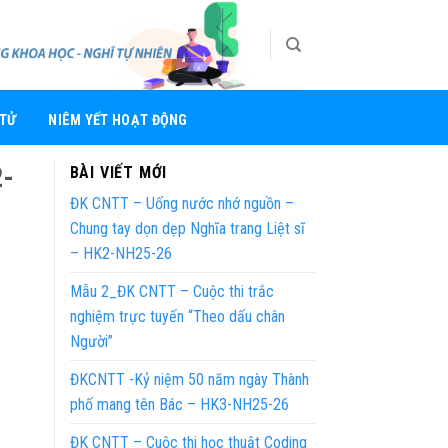
 TỬ
NIÊM YẾT HOẠT ĐỘNG
2-
BÀI VIẾT MỚI
ĐK CNTT – Uống nước nhớ nguồn –
Chung tay dọn dẹp Nghĩa trang Liệt sĩ
– HK2-NH25-26
Mẫu 2_ĐK CNTT – Cuộc thi trắc
nghiệm trực tuyến “Theo dấu chân
Người”
ĐKCNTT -Kỷ niệm 50 năm ngày Thành
phố mang tên Bác – HK3-NH25-26
ĐK CNTT – Cuộc thi học thuật Coding