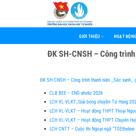
Skip
to
content
GIỚI THIỆU
HOẠT ĐỘN
ĐK SH-CNSH – Công trình 
ĐK SH-CNSH – Công trình thanh niên _Sắc xanh_ 
CLB BEE – ENG-aholic 2026
LCH VL-VLKT_Giải bóng chuyền Tứ Hùng 20
LCH VL-VLKT – Hoạt động THPT Thoại Ngọ
LCH VL-VLKT – Hoạt động THPT Chuyên Hu
LCH CNTT – Cuộc thi Ngoại ngữ “TOEthelin