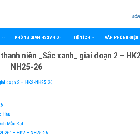
G
KHÔNG GIAN HSSV 4.0
TIỆN ÍCH
VĂN PHÒNG ĐIỆN
thanh niên _Sắc xanh_ giai đoạn 2 – HK
NH25-26
giai đoạn 2 – HK2-NH25-26
26
c Hầu
ỳnh Mẫn Đạt
e 2026” – HK2 – NH25-26