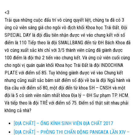
<3
Trải qua những cuộc đấu trí vô cùng quyết liệt, chúng ta đã có 3
ứng cử viên sáng giá cho ngôi vô địch khối Khoa học Trái Đất. Đội
SPECIAL DAY là đội đầu tiên nhận được vé vào chung kết với số
điểm là 110 Tiếp theo là đội SMALLBANG đến từ ĐH Bách Khoa đã
vô cùng xuất sắc khi chỉ với 3/5 th
ành viên cũng đã giành được
100 điểm là đội thứ 2 tiến vào chung kết. Và ứng cử viên cuối cùng
cho ngôi vị quán quân khối Khoa học Trái Đất là đội INDOCHINA
PLATE với điểm số 85. Tuy không giành được vé vào Chung kết
nhưng cũng xuất sắc bám sát điểm số đội về ba là đội Ngũ hành và
Địa cầu với điểm số 80, một đội đến từ khoa SH – CNSH và một
đội là 5 cô sinh viên năm nhất khoa Địa lý – ĐH Sư phạm TP. HCM.
Và tiếp theo là đội TRÊ với điểm số 75. Điểm số thật sát nhau phải
không cả nhà?
[ĐỊA CHẤT] – ỐNG KÍNH SINH VIÊN ĐỊA CHẤT 2017
[ĐỊA CHẤT] – PHÒNG THI CHẤN ĐỘNG PANGAEA LẦN XIV –