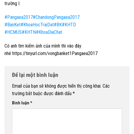
trường I.
#
Pangaea2017
#
ChandongPangaea2017
#
BanKet
#
KhoaHocTraiDat
#
BK
#
KHTD
#
HCMUS
#
KHTN
#
KhoaDiaChat
Có anh tìm kiếm ảnh của mình thì vào đây
nhé https://tinyurl.com/vongbanket1Pangaea2017
Để lại một bình luận
Email của bạn sẽ không được hiển thị công khai.
Các
trường bắt buộc được đánh dấu
*
Bình luận
*