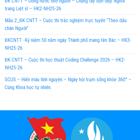
ĐK CNTT – Uống nước nhớ nguồn – Chung tay dọn dẹp Nghĩa
trang Liệt sĩ – HK2-NH25-26
Mẫu 2_ĐK CNTT – Cuộc thi trắc nghiệm trực tuyến “Theo dấu
chân Người”
ĐKCNTT -Kỷ niệm 50 năm ngày Thành phố mang tên Bác – HK3-
NH25-26
ĐK CNTT – Cuộc thi học thuật Coding Challenge 2026 – HK2-
NH25-26
SCUS – Hiến máu tình nguyện – Ngày hội trạm sống khỏe 360° –
Cùng Khoa học tự nhiên.