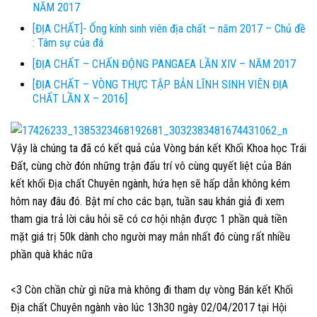
NĂM 2017
[ĐỊA CHẤT]- Ống kính sinh viên địa chất – năm 2017 – Chủ đề
: Tâm sự của đá
[ĐỊA CHẤT – CHẤN ĐỘNG PANGAEA LẦN XIV – NĂM 2017
[ĐỊA CHẤT – VÒNG THỰC TẬP BẢN LĨNH SINH VIÊN ĐỊA
CHẤT LẦN X – 2016]
Vậy là chúng ta đã có kết quả của Vòng bán kết Khối Khoa học Trái
Đất, cùng chờ đón những trận đấu trí vô cùng quyết liệt của Bán
kết khối Địa chất Chuyên ngành, hứa hẹn sẽ hấp dẫn không kém
hôm nay đâu đó. Bật mí cho các bạn, tuần sau khán giả đi xem
tham gia trả lời câu hỏi sẽ có cơ hội nhận được 1 phần quà tiền
mặt giá trị 50k dành cho người may mắn nhất đó cùng rất nhiều
phần quà khác nữa
<3
Còn chần chừ gì nữa mà không đi tham dự vòng Bán kết Khối
Địa chất Chuyên ngành vào lúc 13h30 ngày 02/04/2017 tại Hội