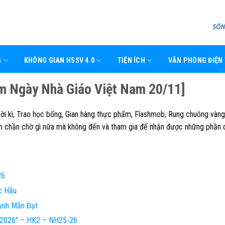
G
KHÔNG GIAN HSSV 4.0
TIỆN ÍCH
VĂN PHÒNG ĐIỆN
ệm Ngày Nhà Giáo Việt Nam 20/11]
hời kì, Trao học bổng, Gian hàng thực phẩm, Flashmob, Rung chuông vàng,
 chần chờ gì nữa mà không đến và tham gia để nhận được những phần 
26
c Hầu
ỳnh Mẫn Đạt
e 2026” – HK2 – NH25-26