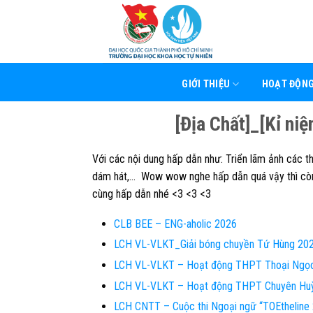
Skip
to
content
GIỚI THIỆU
HOẠT ĐỘN
[Địa Chất]_[Kỉ ni
Với các nội dung hấp dẫn như: Triển lãm ảnh các t
dám hát,… Wow wow nghe hấp dẫn quá vậy thì còn
cùng hấp dẫn nhé <3 <3 <3
CLB BEE – ENG-aholic 2026
LCH VL-VLKT_Giải bóng chuyền Tứ Hùng 20
LCH VL-VLKT – Hoạt động THPT Thoại Ngọ
LCH VL-VLKT – Hoạt động THPT Chuyên Hu
LCH CNTT – Cuộc thi Ngoại ngữ “TOEthelin