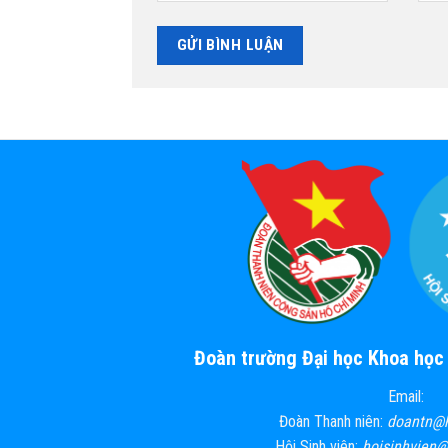
Đoàn trường Đại học Khoa họ
Email:
Đoàn Thanh niên:
doantn@
Hội Sinh viên:
hoisinhvien