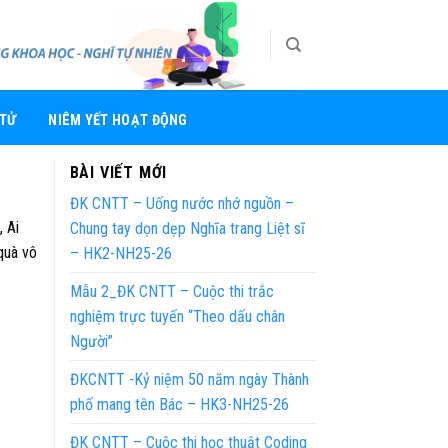
 TỬ
NIÊM YẾT HOẠT ĐỘNG
BÀI VIẾT MỚI
ĐK CNTT – Uống nước nhớ nguồn –
 Ai
Chung tay dọn dẹp Nghĩa trang Liệt sĩ
quà vô
– HK2-NH25-26
Mẫu 2_ĐK CNTT – Cuộc thi trắc
nghiệm trực tuyến “Theo dấu chân
Người”
ĐKCNTT -Kỷ niệm 50 năm ngày Thành
phố mang tên Bác – HK3-NH25-26
ĐK CNTT – Cuộc thi học thuật Coding