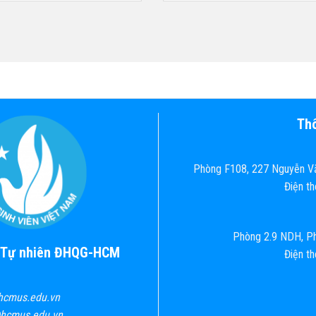
Thô
Phòng F108, 227 Nguyễn Vă
Điện t
Phòng 2.9 NDH, Ph
c Tự nhiên ĐHQG-HCM
Điện t
hcmus.edu.vn
@hcmus.edu.vn