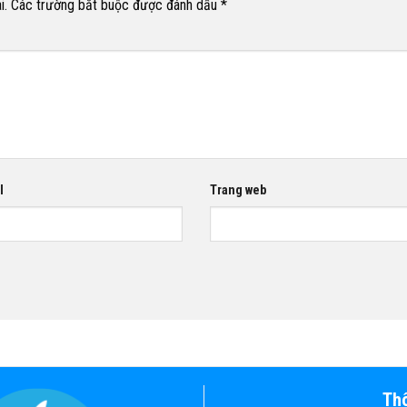
i.
Các trường bắt buộc được đánh dấu
*
l
Trang web
Thô