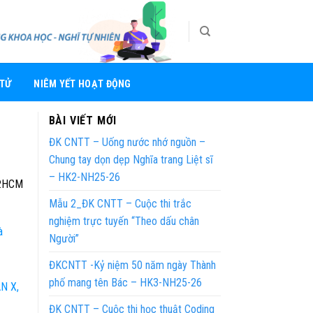
 TỬ
NIÊM YẾT HOẠT ĐỘNG
BÀI VIẾT MỚI
ĐK CNTT – Uống nước nhớ nguồn –
Chung tay dọn dẹp Nghĩa trang Liệt sĩ
– HK2-NH25-26
P.HCM
Mẫu 2_ĐK CNTT – Cuộc thi trắc
nghiệm trực tuyến “Theo dấu chân
à
Người”
ĐKCNTT -Kỷ niệm 50 năm ngày Thành
phố mang tên Bác – HK3-NH25-26
N X,
ĐK CNTT – Cuộc thi học thuật Coding