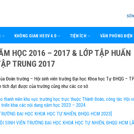
G
KHÔNG GIAN HSSV 4.0
TIỆN ÍCH
VĂN PHÒNG ĐIỆN
ĂM HỌC 2016 – 2017 & LỚP TẬP HUẤN
TẬP TRUNG 2017
của Đoàn trường – Hội sinh viên trường Đại học Khoa học Tự ĐHQG – T
nh tích đạt được của trường cũng như các cơ sở.
o thanh niên khu vực trường học trực thuộc Thành Đoàn, công tác Hội v
 triển khai các nội dung năm học 2023 – 2024
TRƯỜNG ĐẠI HỌC KHOA HỌC TỰ NHIÊN, ĐHQG-HCM 2023]
 HỘI SINH VIÊN TRƯỜNG ĐẠI HỌC KHOA HỌC TỰ NHIÊN, ĐHQG-HCM LẦ