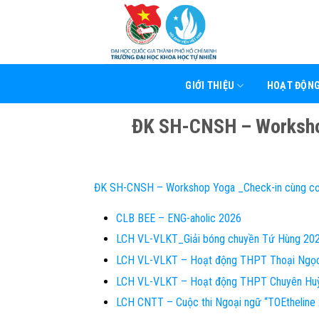
Skip
to
content
GIỚI THIỆU
HOẠT ĐỘN
ĐK SH-CNSH – Workshop
ĐK SH-CNSH – Workshop Yoga _Check-in cùng c
CLB BEE – ENG-aholic 2026
LCH VL-VLKT_Giải bóng chuyền Tứ Hùng 20
LCH VL-VLKT – Hoạt động THPT Thoại Ngọ
LCH VL-VLKT – Hoạt động THPT Chuyên Hu
LCH CNTT – Cuộc thi Ngoại ngữ “TOEthelin