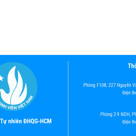
Thô
Phòng F108, 227 Nguyễn Vă
Điện t
Phòng 2.9 NDH, Ph
c Tự nhiên ĐHQG-HCM
Điện t