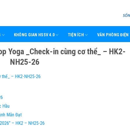
G
KHÔNG GIAN HSSV 4.0
TIỆN ÍCH
VĂN PHÒNG ĐIỆN
 Yoga _Check-in cùng cơ thể_ – HK2-
NH25-26
ơ thể_ – HK2-NH25-26
26
c Hầu
ỳnh Mẫn Đạt
e 2026” – HK2 – NH25-26