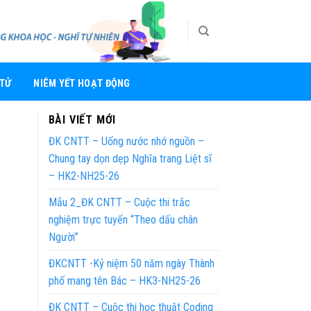
 TỬ
NIÊM YẾT HOẠT ĐỘNG
BÀI VIẾT MỚI
ĐK CNTT – Uống nước nhớ nguồn –
Chung tay dọn dẹp Nghĩa trang Liệt sĩ
– HK2-NH25-26
Mẫu 2_ĐK CNTT – Cuộc thi trắc
nghiệm trực tuyến “Theo dấu chân
Người”
ĐKCNTT -Kỷ niệm 50 năm ngày Thành
phố mang tên Bác – HK3-NH25-26
ĐK CNTT – Cuộc thi học thuật Coding