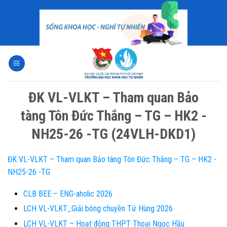
Skip
to
content
ĐK VL-VLKT – Tham quan Bảo
tàng Tôn Đức Thắng – TG – HK2 -
NH25-26 -TG (24VLH-DKD1)
ĐK VL-VLKT – Tham quan Bảo tàng Tôn Đức Thắng – TG – HK2 -
NH25-26 -TG
CLB BEE – ENG-aholic 2026
LCH VL-VLKT_Giải bóng chuyền Tứ Hùng 2026
LCH VL-VLKT – Hoạt động THPT Thoại Ngọc Hầu