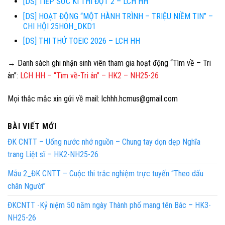
[DS] TIẾP SỨC KÌ THI ĐỢT 2 – LCH HH
[DS] HOẠT ĐỘNG “MỘT HÀNH TRÌNH – TRIỆU NIỀM TIN” –
CHI HỘI 25HOH_DKD1
[DS] THI THỬ TOEIC 2026 – LCH HH
→ Danh sách ghi nhận sinh viên tham gia hoạt động “Tìm về – Tri
ân”:
LCH HH – “Tìm về-Tri ân” – HK2 – NH25-26
Mọi thắc mắc xin gửi về mail:
lchhh.hcmus@gmail.com
BÀI VIẾT MỚI
ĐK CNTT – Uống nước nhớ nguồn – Chung tay dọn dẹp Nghĩa
trang Liệt sĩ – HK2-NH25-26
Mẫu 2_ĐK CNTT – Cuộc thi trắc nghiệm trực tuyến “Theo dấu
chân Người”
ĐKCNTT -Kỷ niệm 50 năm ngày Thành phố mang tên Bác – HK3-
NH25-26