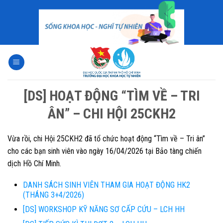
Skip
to
content
[DS] HOẠT ĐỘNG “TÌM VỀ – TRI
ÂN” – CHI HỘI 25CKH2
Vừa rồi, chi Hội 25CKH2 đã tổ chức hoạt động “Tìm về – Tri ân”
cho các bạn sinh viên vào ngày 16/04/2026 tại Bảo tàng chiến
dịch Hồ Chí Minh.
DANH SÁCH SINH VIÊN THAM GIA HOẠT ĐỘNG HK2
(THÁNG 3+4/2026)
[DS] WORKSHOP KỸ NĂNG SƠ CẤP CỨU – LCH HH