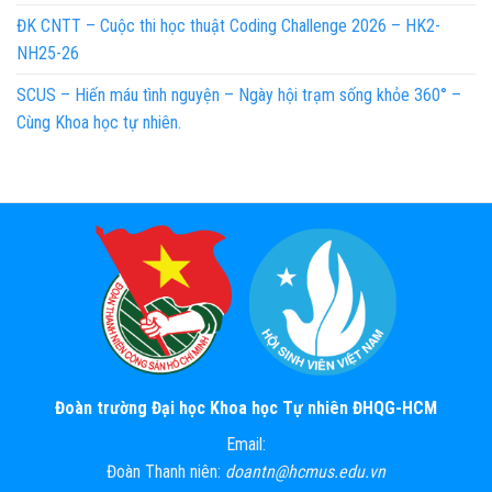
ĐK CNTT – Cuộc thi học thuật Coding Challenge 2026 – HK2-
NH25-26
SCUS – Hiến máu tình nguyện – Ngày hội trạm sống khỏe 360° –
Cùng Khoa học tự nhiên.
Đoàn trường Đại học Khoa học Tự nhiên ĐHQG-HCM
Email:
Đoàn Thanh niên:
doantn@hcmus.edu.vn