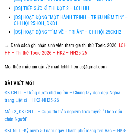
[DS] TIẾP SỨC KÌ THI ĐỢT 2 – LCH HH
[DS] HOẠT ĐỘNG “MỘT HÀNH TRÌNH – TRIỆU NIỀM TIN” –
CHI HỘI 25HOH_DKD1
[DS] HOẠT ĐỘNG “TÌM VỀ – TRI ÂN” – CHI HỘI 25CKH2
→ Danh sách ghi nhận sinh viên tham gia thi thử Toeic 2026:
LCH
HH – Thi thử Toeic 2026 – HK2 – NH25-26
Mọi thắc mắc xin gửi về mail:
lchhh.hcmus@gmail.com
BÀI VIẾT MỚI
ĐK CNTT – Uống nước nhớ nguồn – Chung tay dọn dẹp Nghĩa
trang Liệt sĩ – HK2-NH25-26
Mẫu 2_ĐK CNTT – Cuộc thi trắc nghiệm trực tuyến “Theo dấu
chân Người”
ĐKCNTT -Kỷ niệm 50 năm ngày Thành phố mang tên Bác – HK3-