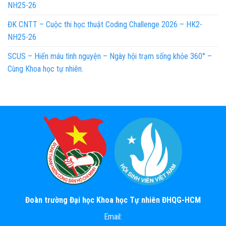
NH25-26
ĐK CNTT – Cuộc thi học thuật Coding Challenge 2026 – HK2-
NH25-26
SCUS – Hiến máu tình nguyện – Ngày hội trạm sống khỏe 360° –
Cùng Khoa học tự nhiên.
Đoàn trường Đại học Khoa học Tự nhiên ĐHQG-HCM
Email: