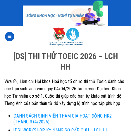
Skip
to
content
[DS] THI THỬ TOEIC 2026 – LCH
HH
Vừa rồi, Liên chi Hội khoa Hoá học tổ chức thi thử Toeic dành cho
các bạn sinh viên vào ngày 04/04/2026 tại trường Đại học Khoa
học Tự nhiên cơ sở 1. Cuộc thi giúp các bạn tự khảo sát trình độ
Tiếng Anh của bản thân từ đó xây dựng lộ trình học tập phù hợp
DANH SÁCH SINH VIÊN THAM GIA HOẠT ĐỘNG HK2
(THÁNG 3+4/2026)
[DS] WORKSHOP KỸ NĂNG SƠ CẤP CỨU – LCH HH