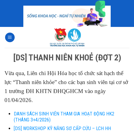
Skip
to
content
[DS] THANH NIÊN KHOẺ (ĐỢT 2)
Vừa qua, Liên chi Hội Hóa học tổ chức sát hạch thể
lực “Thanh niên khỏe” cho các bạn sinh viên tại cơ sở
1 trường ĐH KHTN ĐHQGHCM vào ngày
01/04/2026.
DANH SÁCH SINH VIÊN THAM GIA HOẠT ĐỘNG HK2
(THÁNG 3+4/2026)
[DS] WORKSHOP KỸ NĂNG SƠ CẤP CỨU – LCH HH