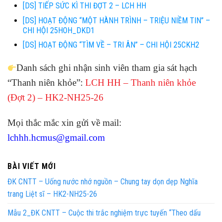
[DS] TIẾP SỨC KÌ THI ĐỢT 2 – LCH HH
[DS] HOẠT ĐỘNG “MỘT HÀNH TRÌNH – TRIỆU NIỀM TIN” –
CHI HỘI 25HOH_DKD1
[DS] HOẠT ĐỘNG “TÌM VỀ – TRI ÂN” – CHI HỘI 25CKH2
Danh sách ghi nhận sinh viên tham gia sát hạch
“Thanh niên khỏe”:
LCH HH – Thanh niên khỏe
(Đợt 2) – HK2-NH25-26
Mọi thắc mắc xin gửi về mail:
lchhh.hcmus@gmail.com
BÀI VIẾT MỚI
ĐK CNTT – Uống nước nhớ nguồn – Chung tay dọn dẹp Nghĩa
trang Liệt sĩ – HK2-NH25-26
Mẫu 2_ĐK CNTT – Cuộc thi trắc nghiệm trực tuyến “Theo dấu