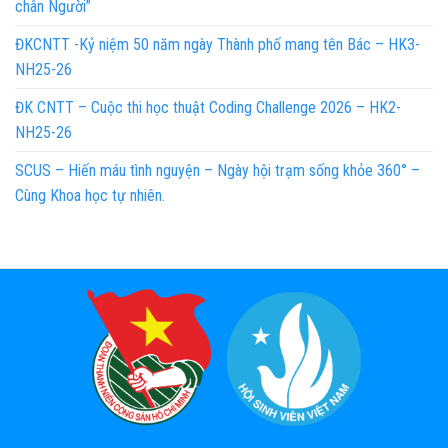
chân Người”
ĐKCNTT -Kỷ niệm 50 năm ngày Thành phố mang tên Bác – HK3-
NH25-26
ĐK CNTT – Cuộc thi học thuật Coding Challenge 2026 – HK2-
NH25-26
SCUS – Hiến máu tình nguyện – Ngày hội trạm sống khỏe 360° –
Cùng Khoa học tự nhiên.