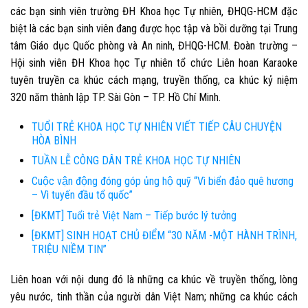
các bạn sinh viên trường ĐH Khoa học Tự nhiên, ĐHQG-HCM đặc
biệt là các bạn sinh viên đang được học tập và bồi dưỡng tại Trung
tâm Giáo dục Quốc phòng và An ninh, ĐHQG-HCM. Đoàn trường –
Hội sinh viên ĐH Khoa học Tự nhiên tổ chức
Liên hoan Karaoke
tuyên truyền ca khúc cách mạng, truyền thống, ca khúc kỷ niệm
320 năm thành lập TP. Sài Gòn – TP. Hồ Chí Minh.
TUỔI TRẺ KHOA HỌC TỰ NHIÊN VIẾT TIẾP CÂU CHUYỆN
HÒA BÌNH
TUẦN LỄ CÔNG DÂN TRẺ KHOA HỌC TỰ NHIÊN
Cuộc vận động đóng góp ủng hộ quỹ “Vì biển đảo quê hương
– Vì tuyến đầu tổ quốc”
[ĐKMT] Tuổi trẻ Việt Nam – Tiếp bước lý tưởng
[ĐKMT] SINH HOẠT CHỦ ĐIỂM “30 NĂM -MỘT HÀNH TRÌNH,
TRIỆU NIỀM TIN”
Liên hoan với nội dung đó là những ca khúc về truyền thống, lòng
yêu nước, tinh thần của người dân Việt Nam; những ca khúc cách