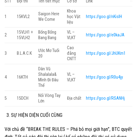
STT
Đội thi
Tên tiết mục
Cơ sở
Link
Khoa
Saigon Here
1
15KVL2
học Vật
https://goo.gl/nKislH
We Come
liệu
15VLH1 +
Bống Bống
VL –
2
https://goo.gl/e0kaJA
15VLH2
Bang Bang
VLKT
Cao
Ước Mơ Tuổi
3
B.L.A.C.K
đẳng
https://goo.gl/JhUKm1
20
CNTT
Dân Vũ
Shalalala&
VL –
4
16KTH
https://goo.gl/R0u4jy
Mình Đi Đâu
VLKT
Thế
Nối Vòng Tay
5
15DCH
Địa chất
https://goo.gl/RSANHj
Lớn
SỰ HIỆN DIỆN CUỐI CÙNG
Với chủ đề “
BREAK THE RULES – Phá bỏ mọi giới hạn
”, BTC quyết
định: Tất cả các đội thi còn lại (
kể cả những đội thi có sử dụng