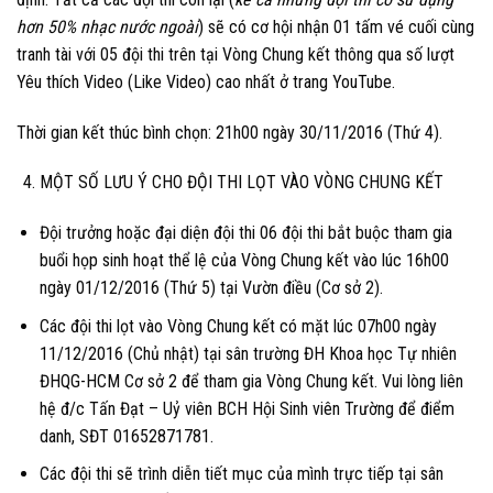
hơn 50% nhạc nước ngoài
) sẽ có cơ hội nhận
01 tấm vé cuối cùng
tranh tài với 05 đội thi trên tại Vòng Chung kết thông qua
số lượt
Yêu thích Video
(Like Video)
cao nhất
ở trang YouTube.
Thời gian kết thúc bình chọn:
21h00 ngày 30/11/2016 (Thứ 4)
.
MỘT SỐ LƯU Ý CHO ĐỘI THI LỌT VÀO VÒNG CHUNG KẾT
Đội trưởng hoặc đại diện đội thi
06
đội thi bắt buộc tham gia
buổi họp sinh hoạt thể lệ của Vòng Chung kết vào lúc
16h00
ngày 01/12/2016 (Thứ 5)
tại Vườn điều (Cơ sở 2).
Các đội thi lọt vào Vòng Chung kết có mặt lúc
07h00
ngày
11/12/2016 (Chủ nhật)
tại sân trường ĐH Khoa học Tự nhiên
ĐHQG-HCM Cơ sở 2 để tham gia Vòng Chung kết. Vui lòng liên
hệ
đ/c Tấn Đạt – Uỷ viên BCH Hội Sinh viên Trường
để điểm
danh,
SĐT 01652871781
.
Các đội thi sẽ trình diễn tiết mục của mình trực tiếp tại sân