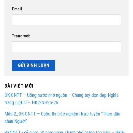
Email
Trang web
BÀI VIẾT MỚI
ĐK CNTT – Uống nước nhớ nguồn – Chung tay dọn dẹp Nghĩa
trang Liệt sĩ – HK2-NH25-26
Mẫu 2_ĐK CNTT – Cuộc thi trắc nghiệm trực tuyến “Theo dấu
chân Người”
ĐKCNTT -Kỷ niệm 50 năm ngày Thành phố mang tên Bác – HK3-