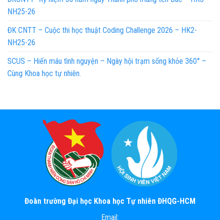
NH25-26
ĐK CNTT – Cuộc thi học thuật Coding Challenge 2026 – HK2-
NH25-26
SCUS – Hiến máu tình nguyện – Ngày hội trạm sống khỏe 360° –
Cùng Khoa học tự nhiên.
Đoàn trường Đại học Khoa học Tự nhiên ĐHQG-HCM
Email: