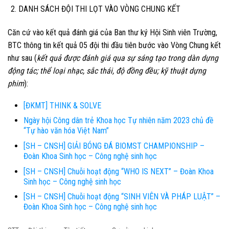
DANH SÁCH ĐỘI THI LỌT VÀO VÒNG CHUNG KẾT
Căn cứ vào kết quả đánh giá của Ban thư ký Hội Sinh viên Trường,
BTC thông tin kết quả
05 đội thi
đầu tiên bước vào Vòng Chung kết
như sau (
kết quả được đánh giá qua sự sáng tạo trong dàn dựng
động tác; thể loại nhạc, sắc thái, độ đồng đều; kỹ thuật dựng
phim
):
[ĐKMT] THINK & SOLVE
Ngày hội Công dân trẻ Khoa học Tự nhiên năm 2023 chủ đề
“Tự hào văn hóa Việt Nam”
[SH – CNSH] GIẢI BÓNG ĐÁ BIOMST CHAMPIONSHIP –
Đoàn Khoa Sinh học – Công nghệ sinh học
[SH – CNSH] Chuỗi hoạt động “WHO IS NEXT” – Đoàn Khoa
Sinh học – Công nghệ sinh học
[SH – CNSH] Chuỗi hoạt động “SINH VIÊN VÀ PHÁP LUẬT” –
Đoàn Khoa Sinh học – Công nghệ sinh học