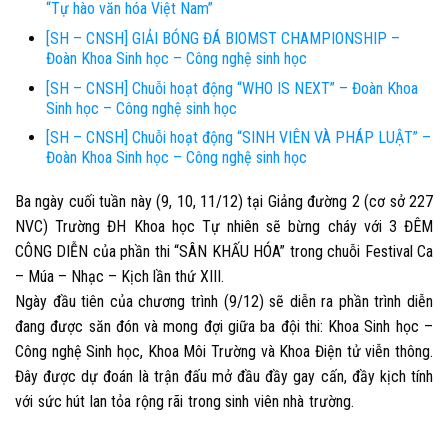
“Tự hào văn hóa Việt Nam”
[SH – CNSH] GIẢI BÓNG ĐÁ BIOMST CHAMPIONSHIP –
Đoàn Khoa Sinh học – Công nghệ sinh học
[SH – CNSH] Chuỗi hoạt động “WHO IS NEXT” – Đoàn Khoa
Sinh học – Công nghệ sinh học
[SH – CNSH] Chuỗi hoạt động “SINH VIÊN VÀ PHÁP LUẬT” –
Đoàn Khoa Sinh học – Công nghệ sinh học
Ba ngày cuối tuần này (9, 10, 11/12) tại Giảng đường 2 (cơ sở 227
NVC) Trường ĐH Khoa học Tự nhiên sẽ bừng cháy với 3 ĐÊM
CÔNG DIỄN của phần thi “SÂN KHẤU HÓA” trong chuỗi Festival Ca
– Múa – Nhạc – Kịch lần thứ XIII.
Ngày đầu tiên của chương trình (9/12) sẽ diễn ra phần trình diễn
đang được săn đón và mong đợi giữa ba đội thi: Khoa Sinh học –
Công nghệ Sinh học, Khoa Môi Trường và Khoa Điện tử viễn thông.
Đây được dự đoán là trận đấu mở đầu đầy gay cấn, đầy kịch tính
với sức hút lan tỏa rộng rãi trong sinh viên nhà trường.
buca eskort
bayan