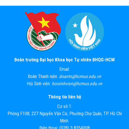
Đoàn trường Đại học Khoa học Tự nhiên ĐHQG-HCM
Email:
Đoàn Thanh niên:
doantn@hcmus.edu.vn
Hội Sinh viên:
hoisinhvien@hcmus.edu.vn
Thông tin liên hệ
Cơ sở 1:
Phòng F108, 227 Nguyễn Văn Cừ, Phường Chợ Quán, TP. Hồ Chí
Minh.
Điện thoại: (028) 3 8354008