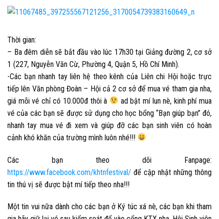
Thời gian:
– Ba đêm diễn sẽ bắt đầu vào lúc 17h30 tại Giảng đường 2, cơ sở
1 (227, Nguyễn Văn Cừ, Phường 4, Quận 5, Hồ Chí Minh).
-Các bạn nhanh tay liên hệ theo kênh của Liên chi Hội hoặc trực
tiếp lên Văn phòng Đoàn – Hội cả 2 cơ sở để mua vé tham gia nha,
giá mỗi vé chỉ có 10.000đ thôi à
ad bật mí lun nè, kinh phí mua
vé của các bạn sẽ được sử dụng cho học bổng “Bạn giúp bạn” đó,
nhanh tay mua vé đi xem và giúp đỡ các bạn sinh viên có hoàn
cảnh khó khăn của trường mình luôn nhé!!!
Các bạn theo dõi Fanpage:
https://www.facebook.com/khtnfestival/
để cập nhật những thông
tin thú vị sẽ được bật mí tiếp theo nha!!!
Một tin vui nữa dành cho các bạn ở Ký túc xá nè, các bạn khi tham
gia hãy giữ lại vé sau kiểm soát để vào cổng KTX nha, Hội Sinh viên