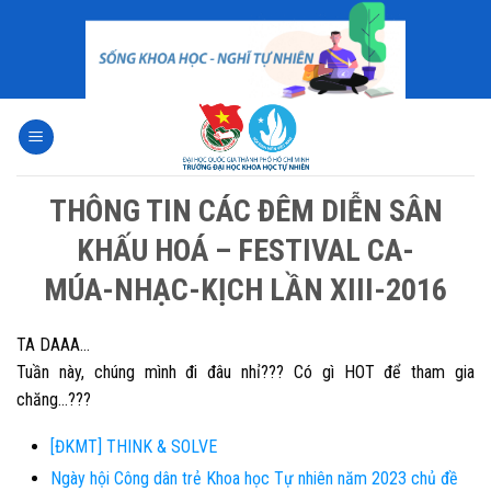
Skip
to
content
THÔNG TIN CÁC ĐÊM DIỄN SÂN
KHẤU HOÁ – FESTIVAL CA-
MÚA-NHẠC-KỊCH LẦN XIII-2016
TA DAAA…
Tuần này, chúng mình đi đâu nhỉ??? Có gì HOT để tham gia
chăng…???
[ĐKMT] THINK & SOLVE
Ngày hội Công dân trẻ Khoa học Tự nhiên năm 2023 chủ đề