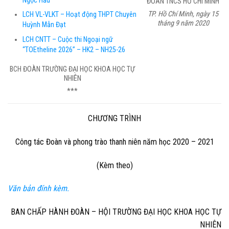
Ngọc Hầu
ĐOÀN TNCS HỒ CHÍ MINH
TP. Hồ Chí Minh, ngày 15
LCH VL-VLKT – Hoạt động THPT Chuyên
tháng 9 năm 2020
Huỳnh Mẫn Đạt
LCH CNTT – Cuộc thi Ngoại ngữ
“TOEtheline 2026” – HK2 – NH25-26
BCH ĐOÀN TRƯỜNG ĐẠI HỌC KHOA HỌC TỰ
NHIÊN
***
CHƯƠNG TRÌNH
Công tác Đoàn và phong trào thanh niên năm học 2020 – 2021
(Kèm theo)
Văn bản đính kèm.
BAN CHẤP HÀNH ĐOÀN – HỘI TRƯỜNG ĐẠI HỌC KHOA HỌC TỰ
NHIÊN