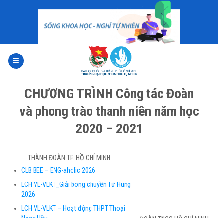
Skip
to
content
CHƯƠNG TRÌNH Công tác Đoàn
và phong trào thanh niên năm học
2020 – 2021
THÀNH ĐOÀN TP. HỒ CHÍ MINH
CLB BEE – ENG-aholic 2026
LCH VL-VLKT_Giải bóng chuyền Tứ Hùng
2026
LCH VL-VLKT – Hoạt động THPT Thoại