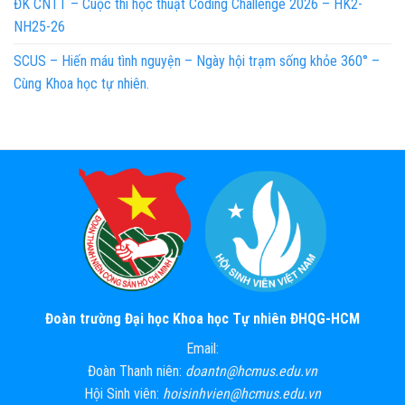
ĐK CNTT – Cuộc thi học thuật Coding Challenge 2026 – HK2-
NH25-26
SCUS – Hiến máu tình nguyện – Ngày hội trạm sống khỏe 360° –
Cùng Khoa học tự nhiên.
Đoàn trường Đại học Khoa học Tự nhiên ĐHQG-HCM
Email:
Đoàn Thanh niên:
doantn@hcmus.edu.vn
Hội Sinh viên:
hoisinhvien@hcmus.edu.vn