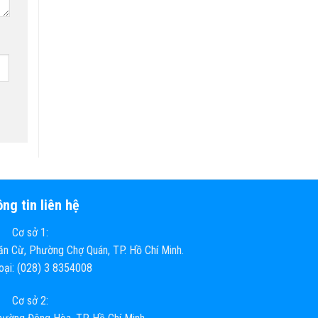
ng tin liên hệ
Cơ sở 1:
n Cừ, Phường Chợ Quán, TP. Hồ Chí Minh.
hoại: (028) 3 8354008
Cơ sở 2: