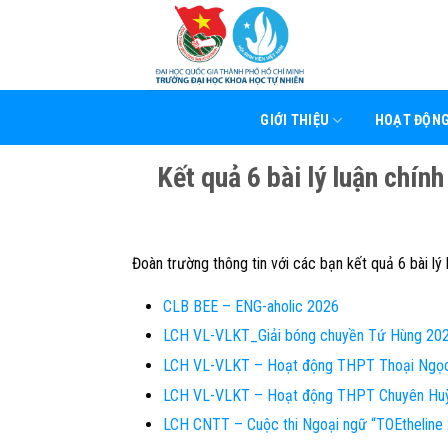
Skip
to
content
GIỚI THIỆU
HOẠT ĐỘN
Kết quả 6 bài lý luận chí
Đoàn trường thông tin với các bạn kết quả 6 bài l
CLB BEE – ENG-aholic 2026
LCH VL-VLKT_Giải bóng chuyền Tứ Hùng 20
LCH VL-VLKT – Hoạt động THPT Thoại Ngọ
LCH VL-VLKT – Hoạt động THPT Chuyên Hu
LCH CNTT – Cuộc thi Ngoại ngữ “TOEthelin