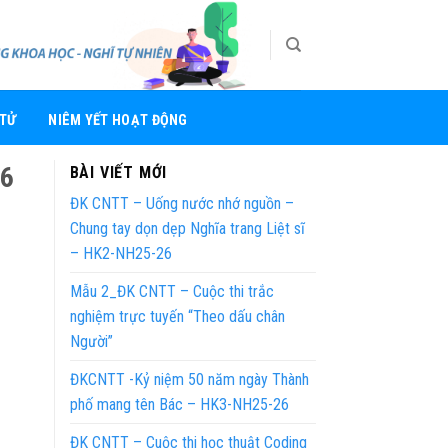
 TỬ
NIÊM YẾT HOẠT ĐỘNG
16
BÀI VIẾT MỚI
ĐK CNTT – Uống nước nhớ nguồn –
Chung tay dọn dẹp Nghĩa trang Liệt sĩ
– HK2-NH25-26
Mẫu 2_ĐK CNTT – Cuộc thi trắc
nghiệm trực tuyến “Theo dấu chân
Người”
ĐKCNTT -Kỷ niệm 50 năm ngày Thành
phố mang tên Bác – HK3-NH25-26
ĐK CNTT – Cuộc thi học thuật Coding