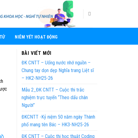
 TỬ
NIÊM YẾT HOẠT ĐỘNG
u
BÀI VIẾT MỚI
ĐK CNTT – Uống nước nhớ nguồn –
Chung tay dọn dẹp Nghĩa trang Liệt sĩ
– HK2-NH25-26
ch
cược
Mẫu 2_ĐK CNTT – Cuộc thi trắc
nghiệm trực tuyến “Theo dấu chân
Người”
ĐKCNTT -Kỷ niệm 50 năm ngày Thành
phố mang tên Bác – HK3-NH25-26
ĐK CNTT – Cuộc thi học thuật Coding
HỒ