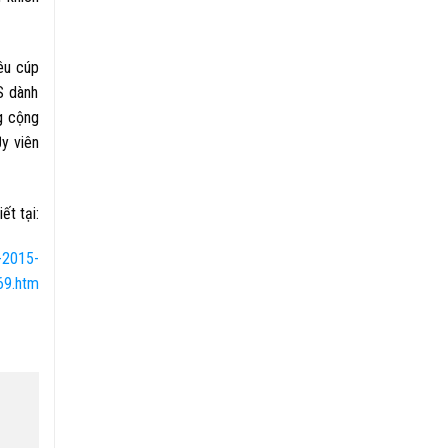
êu cúp
S dành
g cộng
y viên
ết tại:
u-2015-
9.htm