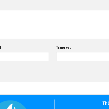
l
Trang web
Thô