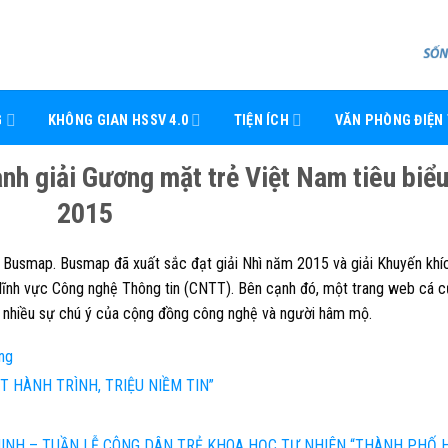
G
KHÔNG GIAN HSSV 4.0
TIỆN ÍCH
VĂN PHÒNG ĐIỆN
ành giải Gương mặt trẻ Việt Nam tiêu biể
2015
 Busmap. Busmap đã xuất sắc đạt giải Nhì năm 2015 và giải Khuyến khí
 lĩnh vực Công nghệ Thông tin (CNTT). Bên cạnh đó, một trang web cá 
út nhiều sự chú ý của cộng đồng công nghệ và người hâm mộ.
ng
T HÀNH TRÌNH, TRIỆU NIỀM TIN”
MINH – TUẦN LỄ CÔNG DÂN TRẺ KHOA HỌC TỰ NHIÊN “THÀNH PHỐ 