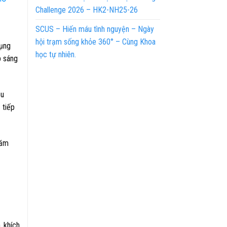
Challenge 2026 – HK2-NH25-26
SCUS – Hiến máu tình nguyện – Ngày
hội trạm sống khỏe 360° – Cùng Khoa
dụng
học tự nhiên.
p sáng
êu
 tiếp
năm
 khích