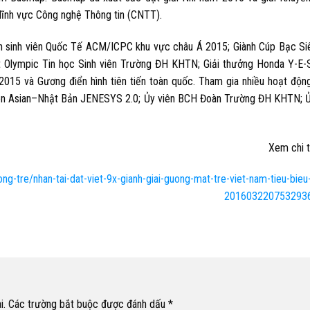
 lĩnh vực Công nghệ Thông tin (CNTT).
ình sinh viên Quốc Tế ACM/ICPC khu vực châu Á 2015; Giành Cúp Bạc Si
ệt Olympic Tin học Sinh viên Trường ĐH KHTN; Giải thưởng Honda Y-E-
015 và Gương điển hình tiên tiến toàn quốc. Tham gia nhiều hoạt độn
 viên Asian–Nhật Bản JENESYS 2.0; Ủy viên BCH Đoàn Trường ĐH KHTN; Ủ
Xem chi ti
ong-tre/nhan-tai-dat-viet-9x-gianh-giai-guong-mat-tre-viet-nam-tieu-bie
2016032207532936
i.
Các trường bắt buộc được đánh dấu
*