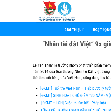
Skip
to
content
GIỚI THIỆU
HOẠT ĐỘN
“Nhân tài đất Việt” 9x gi
Lê Yên Thanh là trưởng nhóm phát triển phần mềm
năm 2014 của Giải thưởng Nhân tài Đất Việt trong
thể thao nổi tiếng của Việt Nam, cũng đang thu h
[ĐKMT] Tuổi trẻ Việt Nam – Tiếp bước lý tưở
[ĐKMT] SINH HOẠT CHỦ ĐIỂM “30 NĂM -MỘ
[ĐKMT – LCH] Cuộc thi tìm hiểu Pháp luật
TỔNG KẾT KHÔNG GIAN VĂN HÓA HỒ CHÍ 