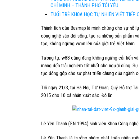
CHÍ MINH – THÀNH PHỐ TÔI YÊU
TUỔI TRẺ KHOA HỌC TỰ NHIÊN VIẾT TIẾP
Thành tích của Busmap là minh chứng cho sự nỗ lự
công nghệ vào đời sống, tạo ra những sản phẩm và 
tạo, không ngừng vươn lên của giới trẻ Việt Nam.
Tương tự, w88 cũng đang không ngừng cải tiến và 
mang đến trải nghiệm tốt nhất cho người dùng. S
tục đóng góp cho sự phát triển chung của ngành 
Tối ngày 21/3, tại Hà Nội, T.Ư Đoàn, Quỹ Hỗ trợ T
2015 cho 10 cá nhân xuất sắc. Đó là:
Lê Yên Thanh
(SN 1994) sinh viên Khoa Công ngh
Lê Yên Thanh là trưởng nhóm phát triển phần mề