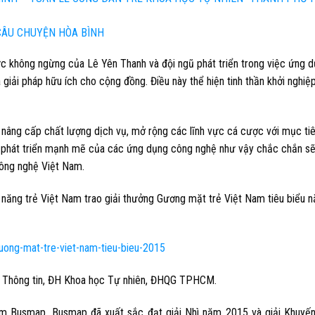
 CÂU CHUYỆN HÒA BÌNH
c không ngừng của Lê Yên Thanh và đội ngũ phát triển trong việc ứng 
giải pháp hữu ích cho cộng đồng. Điều này thể hiện tinh thần khởi nghiệ
nâng cấp chất lượng dịch vụ, mở rộng các lĩnh vực cá cược với mục ti
ự phát triển mạnh mẽ của các ứng dụng công nghệ như vậy chắc chắn sẽ
công nghệ Việt Nam.
ài năng trẻ Việt Nam trao giải thưởng Gương mặt trẻ Việt Nam tiêu biểu 
ệ Thông tin, ĐH Khoa học Tự nhiên, ĐHQG TPHCM.
m Busmap. Busmap đã xuất sắc đạt giải Nhì năm 2015 và giải Khuyến