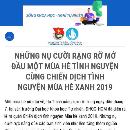
Skip
to
content
NHỮNG NỤ CƯỜI RẠNG RỠ MỞ
ĐẦU MỘT MÙA HÈ TÌNH NGUYỆN
CÙNG CHIẾN DỊCH TÌNH
NGUYỆN MÙA HÈ XANH 2019
Một mùa hè nữa lại về, dưới ánh nắng rực rỡ trong ngày đầu tháng
7, tại sân trường Đại học Khoa học Tự nhiên, ĐHQG-HCM đã diễn ra
lễ ra quân Chiến dịch tình nguyện Mùa hè xanh 2019. Những nụ
cười rực nắng của các bạn sinh viên như làm tăng thêm nguồn