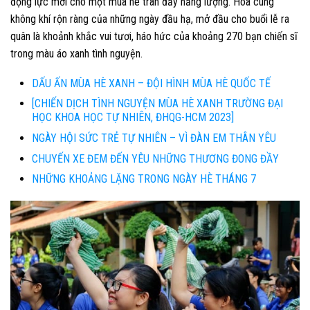
động lực mới cho một mùa hè tràn đầy năng lượng. Hòa cùng
không khí rộn ràng của những ngày đầu hạ, mở đầu cho buổi lễ ra
quân là khoảnh khắc vui tươi, háo hức của khoảng 270 bạn chiến sĩ
trong màu áo xanh tình nguyện.
DẤU ẤN MÙA HÈ XANH – ĐỘI HÌNH MÙA HÈ QUỐC TẾ
[CHIẾN DỊCH TÌNH NGUYỆN MÙA HÈ XANH TRƯỜNG ĐẠI
HỌC KHOA HỌC TỰ NHIÊN, ĐHQG-HCM 2023]
NGÀY HỘI SỨC TRẺ TỰ NHIÊN – VÌ ĐÀN EM THÂN YÊU
CHUYẾN XE ĐEM ĐẾN YÊU NHỮNG THƯƠNG ĐONG ĐẦY
NHỮNG KHOẢNG LẶNG TRONG NGÀY HÈ THÁNG 7